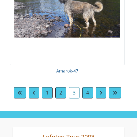
Amarok-47
1
2
3
4
Lofoten-Tour 2008