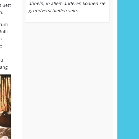
ähneln, in allem anderen können sie
s Bett
grundverschieden sein.
h.
 zum
ulli
n
e
i
zu
gang