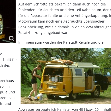
Auf dem Schrottplatz bekam ich dann auch noch die
fehlenden Rückleuchten und den Teil Kabelbaum, der 
für die Reparatur fehlte und eine Anhängerkupplung. I
Motorraum kam noch eine gebrauchte Eberspächer
Benzinheizung, wie sie damals in vielen VW-Fahrzeugen
Zusatzheizung eingebaut war.
Im Innenraum wurden die Karstadt-Regale und die
ie
chnitt für
ch des
hrerhaus
so. Im
Spüle und
hren Platz
ch- und
Abwasser verbaute ich Kanister von 40 l bzw. 20 l Inhalt