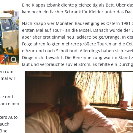
Eine Klappsitzbank diente gleichzeitig als Bett. Über da
kam noch ein flacher Schrank für Kleider unter das Dac
Nach knapp vier Monaten Bauzeit ging es Ostern 1981
ersten Mal auf Tour - an die Mosel. Danach wurde der B
aber aber erst einmal neu lackiert: beige/Orange. In de
Folgejahren folgten mehrere größere Touren an die Cot
d'Azur und nach Schottland. Allerdings haben sich zwe
Dinge nicht bewährt: Die Benzinheizung war im Stand 
laut und verbrauchte zuviel Strom. Es fehlte ein Durch
en rum
umal wir
rse und
kam einen
ers Auto.
 auch
Eine