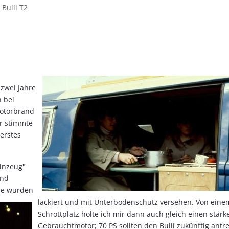
Bulli T2
zwei Jahre
n bei
Motorbrand
ür stimmte
erstes
einzeug"
and
ile wurden
lackiert und mit Unterbodenschutz versehen. Von eine
Schrottplatz holte ich mir dann auch gleich einen stärk
Gebrauchtmotor; 70 PS sollten den Bulli zukünftig antr