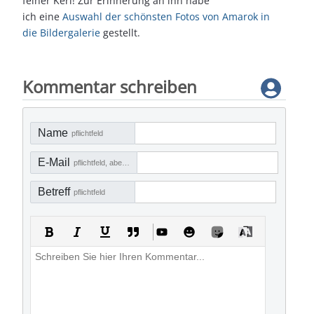
feiner Kerl! Zur Erinnerung an ihn habe
ich eine
Auswahl der schönsten Fotos von Amarok in
die Bildergalerie
gestellt.
Nächster Beitrag: Bikejöring mit Amarok - das erste Video
Weiter
Kommentar schreiben
Name
pflichtfeld
E-Mail
pflichtfeld, aber nicht sichtbar
Betreff
pflichtfeld