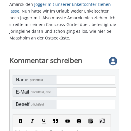
Amarok den
Jogger mit unserer Enkeltochter ziehen
lasse
. Nun hatte wir im Urlaub weder Enkeltochter
noch Jogger mit. Also musste Amarok mich ziehen. Ich
streifte mir einem Canicross-Gürtel über, befestigt die
Jöringleine daran und schon ging es los, wie hier bei
Maasholm an der Ostseeküste.
Vorheriger Beitrag: Wie eine Betonleitplanke entsteht
Nächster Beitrag
Zurück
Weiter
Kommentar schreiben
Name
pflichtfeld
E-Mail
pflichtfeld, aber nicht sichtbar
Betreff
pflichtfeld