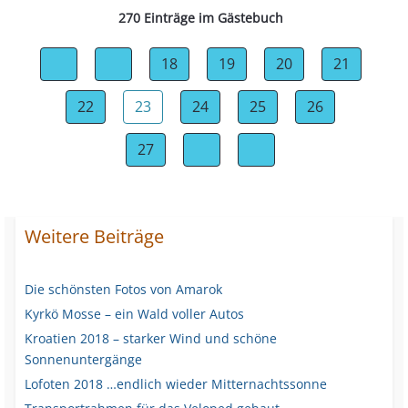
270 Einträge im Gästebuch
18
19
20
21
22
23
24
25
26
27
Weitere Beiträge
Die schönsten Fotos von Amarok
Kyrkö Mosse – ein Wald voller Autos
Kroatien 2018 – starker Wind und schöne
Sonnenuntergänge
Lofoten 2018 …endlich wieder Mitternachtssonne